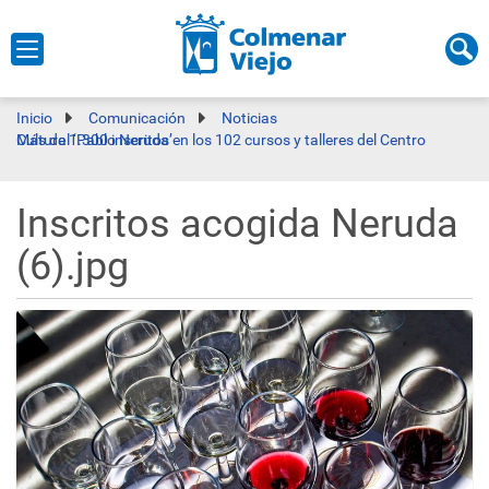
Inicio
Comunicación
Noticias
Más de 1.300 inscritos en los 102 cursos y talleres del Centro Cultural ‘Pablo Neruda’
Inscritos acogida Neruda
(6).jpg