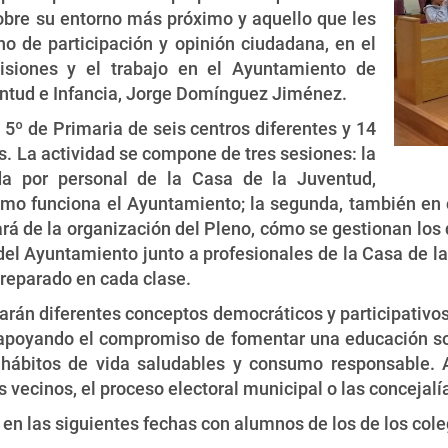
obre su entorno más próximo y aquello que les
ho de participación y opinión ciudadana, en el
siones y el trabajo en el Ayuntamiento de
entud e Infancia, Jorge Domínguez Jiménez.
 5º de Primaria de seis centros diferentes y 14
s. La actividad se compone de tres sesiones: la
ida por personal de la Casa de la Juventud,
ómo funciona el Ayuntamiento; la segunda, también en c
ará de la organización del Pleno, cómo se gestionan los
del Ayuntamiento junto a profesionales de la Casa de la
preparado en cada clase.
tarán diferentes conceptos democráticos y participativos
 apoyando el compromiso de fomentar una educación sost
n, hábitos de vida saludables y consumo responsable.
 vecinos, el proceso electoral municipal o las concejalía
o en las siguientes fechas con alumnos de los de los cole