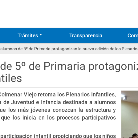
Trámites
Transparencia
Com
alumnos de 5º de Primaria protagonizan la nueva edición de los Plenarios
e 5º de Primaria protagoni
tiles
lmenar Viejo retoma los Plenarios Infantiles,
ía de Juventud e Infancia destinada a alumnos
que los más jóvenes conozcan la estructura y
que los inicia en los procesos participativos
articipación infantil propiciando que los niños