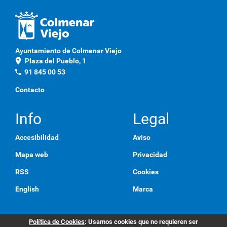
Ayuntamiento de Colmenar Viejo
location_on
Plaza del Pueblo, 1
phone
91 845 00 53
Contacto
Info
Legal
Accesibilidad
Aviso
Mapa web
Privacidad
RSS
Cookies
English
Marca
Política de Cookies
: Usamos cookies que no requieren ser