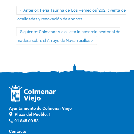
Anterior: Feria Taurina de 'Los Remedios' 2021: venta de
localidades y renovación de abonos
Siguiente: Colmenar Viejo licita la pasarela peatonal de
madera sobre el Arroyo de Navarrosillos
Ayuntamiento de Colmenar Viejo
location_on
Plaza del Pueblo, 1
phone
91 845 00 53
Contacto