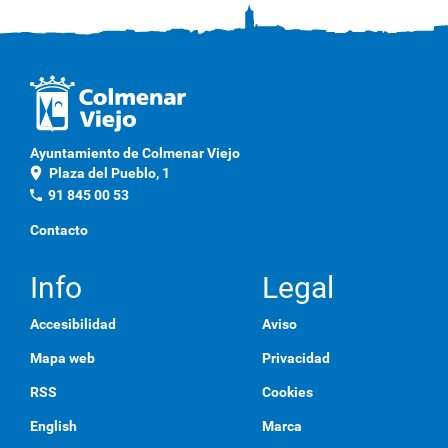
Ayuntamiento de Colmenar Viejo
location_on
Plaza del Pueblo, 1
phone
91 845 00 53
Contacto
Info
Legal
Accesibilidad
Aviso
Mapa web
Privacidad
RSS
Cookies
English
Marca