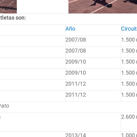
tletas son:
Año
Circui
2007/08
1.500
2007/08
1.500
2009/10
1.500
2009/10
1.500
2011/12
1.500
2011/12
1.500
rato
s
2.600
2013/14
1.000