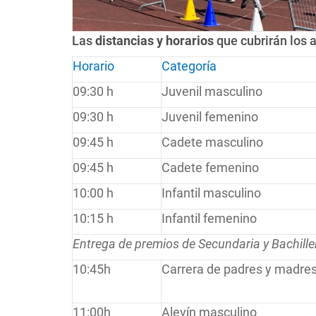
Las
distancias y horarios
que cubrirán los a
Horario
Categoría
09:30 h
Juvenil masculino
09:30 h
Juvenil femenino
09:45 h
Cadete masculino
09:45 h
Cadete femenino
10:00 h
Infantil masculino
10:15 h
Infantil femenino
Entrega de premios de Secundaria y Bachille
10:45h
Carrera de padres y madre
11:00h
Alevín masculino