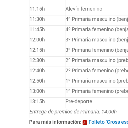
11:15h
Alevín femenino
11:30h
4º Primaria masculino (ben
11:45h
4º Primaria femenino (benj
12:00h
3º Primaria masculino (ben
12:15h
3º Primaria femenino (benj
12:30h
2º Primaria masculino (pre
12:40h
2º Primaria femenino (preb
12:50h
1º Primaria masculino (pre
13:00h
1º Primaria femenino (preb
13:15h
Pre-deporte
Entrega de premios de Primaria: 14:00h
Para más información:
Folleto ‘Cross es