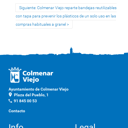
Siguiente: Colmenar Viejo reparte bandejas reutilizables
con tapa para prevenir los plásticos de un solo uso en las
compras habituales a granel
Ayuntamiento de Colmenar Viejo
location_on
Plaza del Pueblo, 1
phone
91 845 00 53
Contacto
Info
Legal