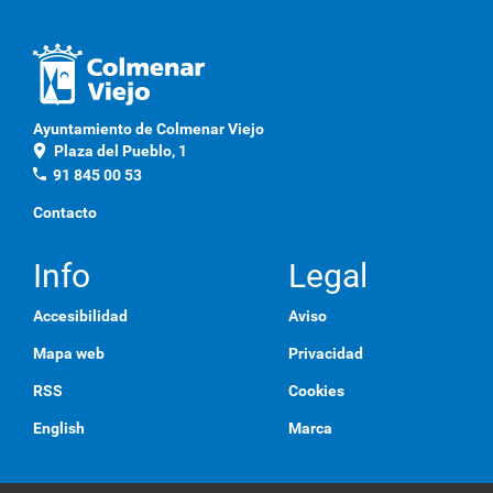
Ayuntamiento de Colmenar Viejo
location_on
Plaza del Pueblo, 1
phone
91 845 00 53
Contacto
Info
Legal
Accesibilidad
Aviso
Mapa web
Privacidad
RSS
Cookies
English
Marca