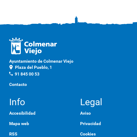
Ayuntamiento de Colmenar Viejo
location_on
Plaza del Pueblo, 1
phone
91 845 00 53
Contacto
Info
Legal
Accesibilidad
Aviso
Mapa web
Privacidad
RSS
Cookies