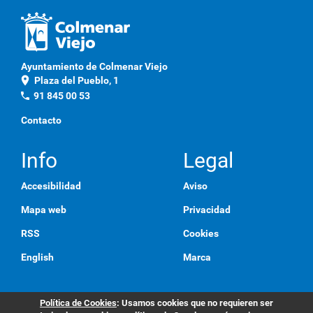
Ayuntamiento de Colmenar Viejo
location_on
Plaza del Pueblo, 1
phone
91 845 00 53
Contacto
Info
Legal
Accesibilidad
Aviso
Mapa web
Privacidad
RSS
Cookies
English
Marca
Política de Cookies
: Usamos cookies que no requieren ser