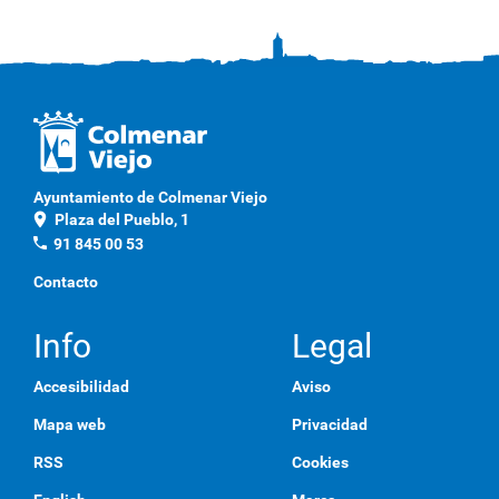
Ayuntamiento de Colmenar Viejo
location_on
Plaza del Pueblo, 1
phone
91 845 00 53
Contacto
Info
Legal
Accesibilidad
Aviso
Mapa web
Privacidad
RSS
Cookies