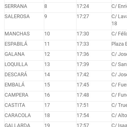
SERRANA
8
17:24
C/ Enr
SALEROSA
9
17:27
C/ Lav
18
MANCHAS
10
17:30
C/ Féli
ESPABILÁ
11
17:33
Plaza 
GALANA
12
17:36
C/ Jos
LOQUILLA
13
17:39
C/ San
DESCARÁ
14
17:42
C/ Jos
EMBALÁ
15
17:45
C/ Fue
CAMPERA
16
17:48
C/ Fun
CASTITA
17
17:51
C/ Tru
CARACOLA
18
17:54
C/ Alto
GALLARDA
19
17:57
C/ Isaa