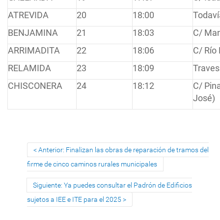
ATREVIDA
20
18:00
Todaví
BENJAMINA
21
18:03
C/ Man
ARRIMADITA
22
18:06
C/ Río
RELAMIDA
23
18:09
Traves
CHISCONERA
24
18:12
C/ Pin
José)
Anterior: Finalizan las obras de reparación de tramos del
firme de cinco caminos rurales municipales
Siguiente: Ya puedes consultar el Padrón de Edificios
sujetos a IEE e ITE para el 2025