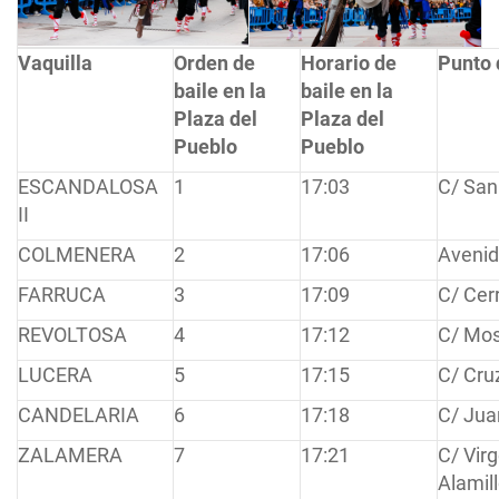
Vaquilla
Orden de
Horario de
Punto 
baile en la
baile en la
Plaza del
Plaza del
Pueblo
Pueblo
ESCANDALOSA
1
17:03
C/ San
II
COLMENERA
2
17:06
Avenid
FARRUCA
3
17:09
C/ Cer
REVOLTOSA
4
17:12
C/ Mos
LUCERA
5
17:15
C/ Cru
CANDELARIA
6
17:18
C/ Jua
ZALAMERA
7
17:21
C/ Virg
Alamill