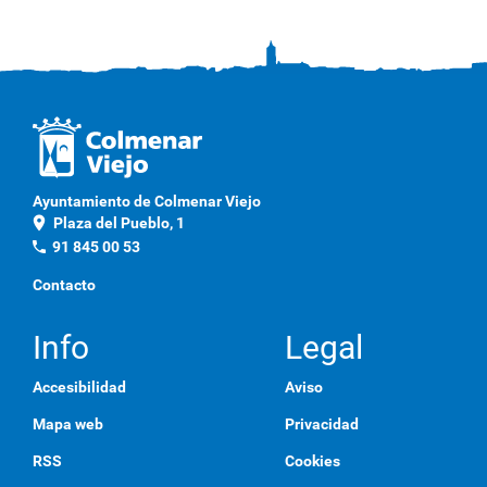
Ayuntamiento de Colmenar Viejo
location_on
Plaza del Pueblo, 1
phone
91 845 00 53
Contacto
Info
Legal
Accesibilidad
Aviso
Mapa web
Privacidad
RSS
Cookies