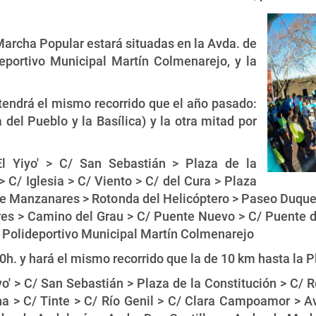
 Marcha Popular estará situadas en la Avda. de
deportivo Municipal Martín Colmenarejo, y la
 tendrá el mismo recorrido que el año pasado:
 del Pueblo y la Basílica) y la otra mitad por
l Yiyo' > C/ San Sebastián > Plaza de la
> C/ Iglesia > C/ Viento > C/ del Cura > Plaza
 de Manzanares > Rotonda del Helicóptero > Paseo Duque
res > Camino del Grau > C/ Puente Nuevo > C/ Puente d
> Polideportivo Municipal Martín Colmenarejo
0h. y hará el mismo recorrido que la de 10 km hasta la P
o' > C/ San Sebastián > Plaza de la Constitución > C/ Re
na > C/ Tinte > C/ Río Genil > C/ Clara Campoamor > A