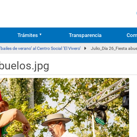
Trámites
Transparencia
Com
‘bailes de verano’ al Centro Social ‘El Vivero’
Julio_Día 26_Fiesta abue
buelos.jpg