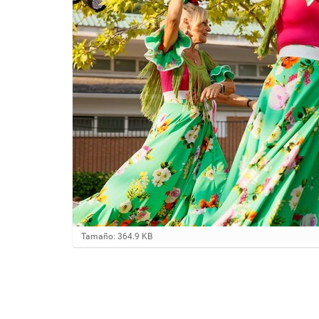
H
Tamaño: 364.9 KB
a
g
a
c
l
i