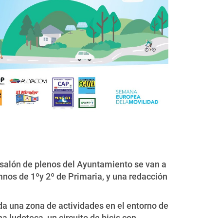
l salón de plenos del Ayuntamiento se van a
mnos de 1ºy 2º de Primaria, y una redacción
oda una zona de actividades en el entorno de
na ludoteca, un circuito de bicis con