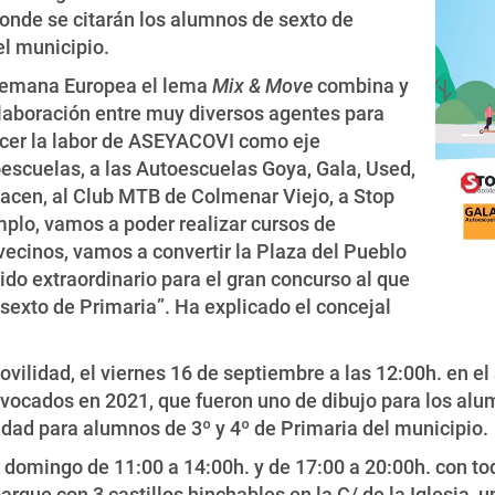
donde se citarán los alumnos de sexto de
el municipio.
 Semana Europea el lema
Mix & Move
combina y
laboración entre muy diversos agentes para
decer la labor de ASEYACOVI como eje
oescuelas, a las Autoescuelas Goya, Gala, Used,
hacen, al Club MTB de Colmenar Viejo, a Stop
mplo, vamos a poder realizar cursos de
vecinos, vamos a convertir la Plaza del Pueblo
ido extraordinario para el gran concurso al que
 sexto de Primaria”. Ha explicado el concejal
ovilidad, el viernes 16 de septiembre a las 12:00h. en e
vocados en 2021, que fueron uno de dibujo para los alu
dad para alumnos de 3º y 4º de Primaria del municipio.
l domingo de 11:00 a 14:00h. y de 17:00 a 20:00h. con t
arque con 3 castillos hinchables en la C/ de la Iglesia, u