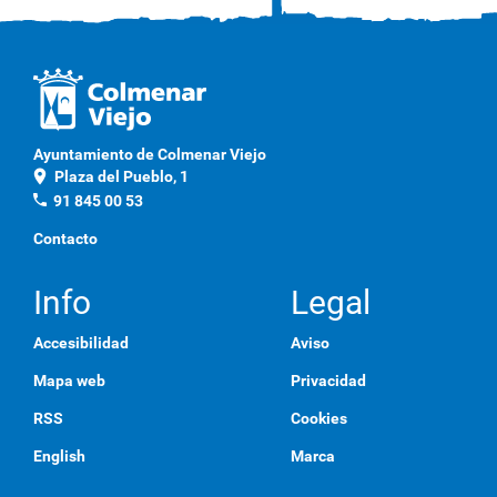
Ayuntamiento de Colmenar Viejo
location_on
Plaza del Pueblo, 1
phone
91 845 00 53
Contacto
Info
Legal
Accesibilidad
Aviso
Mapa web
Privacidad
RSS
Cookies
English
Marca