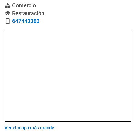
Comercio
category
Restauración
layers
647443383
smartphone
Ver el mapa más grande