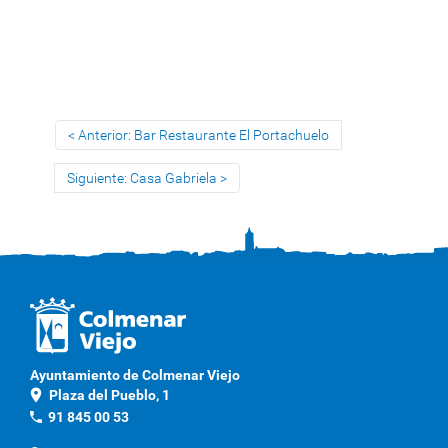
Anterior: Bar Restaurante El Portachuelo
Siguiente: Casa Gabriela
Ayuntamiento de Colmenar Viejo
location_on
Plaza del Pueblo, 1
phone
91 845 00 53