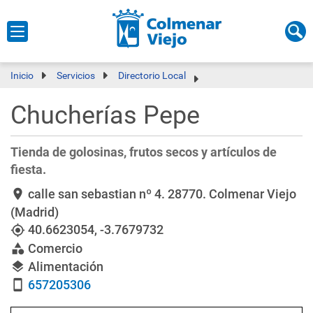
Inicio
Servicios
Directorio Local
Chucherías Pepe
Tienda de golosinas, frutos secos y artículos de
fiesta.
calle san sebastian nº 4
. 28770. Colmenar Viejo
location_on
(Madrid)
40.6623054
,
-3.7679732
my_location
Comercio
category
Alimentación
layers
657205306
smartphone