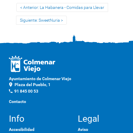
Anterior: La Habanera - Comidas para Llevar
Siguiente: SweetNuria
Ayuntamiento de Colmenar Viejo
location_on
Plaza del Pueblo, 1
phone
91 845 00 53
Contacto
Info
Legal
Accesibilidad
Aviso