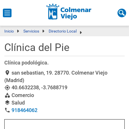
Inicio
Servicios
Directorio Local
Clínica del Pie
Clínica podológica.
san sebastian, 19
. 28770. Colmenar Viejo
location_on
(Madrid)
40.6632238
,
-3.7688719
my_location
Comercio
category
Salud
layers
918464062
phone