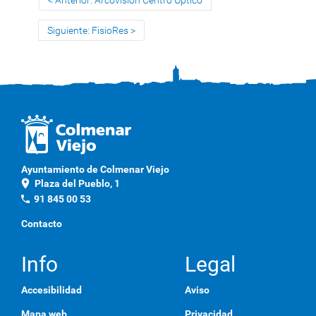
Anterior: Arcovisión Centro Óptico
Siguiente: FisioRes
Ayuntamiento de Colmenar Viejo
location_on
Plaza del Pueblo, 1
phone
91 845 00 53
Contacto
Info
Legal
Accesibilidad
Aviso
Mapa web
Privacidad