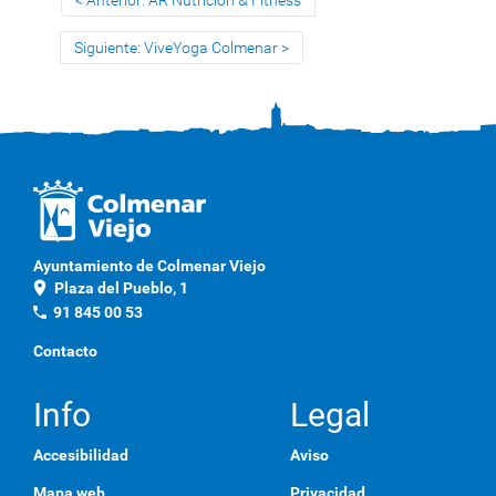
Anterior: AR Nutrición & Fitness
Siguiente: ViveYoga Colmenar
Ayuntamiento de Colmenar Viejo
location_on
Plaza del Pueblo, 1
phone
91 845 00 53
Contacto
Info
Legal
Accesibilidad
Aviso
Mapa web
Privacidad