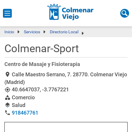
Inicio
Servicios
Directorio Local
Colmenar-Sport
Centro de Masaje y Fisioterapia
Calle Maestro Serrano, 7
. 28770. Colmenar Viejo
location_on
(Madrid)
40.6647037
,
-3.7767221
my_location
Comercio
category
Salud
layers
918467761
phone