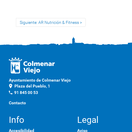
Siguiente: AR Nutrición & Fitness
Ayuntamiento de Colmenar Viejo
location_on
Plaza del Pueblo, 1
phone
91 845 00 53
Contacto
Info
Legal
Accesibilidad
Aviso