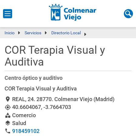
Inicio
Servicios
Directorio Local
COR Terapia Visual y
Auditiva
Centro óptico y auditivo
COR Terapia Visual y Auditiva
REAL, 24
. 28770. Colmenar Viejo (Madrid)
location_on
40.6604067
,
-3.7664703
my_location
Comercio
category
Salud
layers
918459102
phone