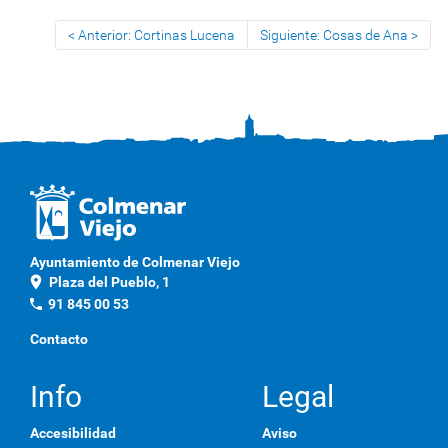
Anterior: Cortinas Lucena
Siguiente: Cosas de Ana
Ayuntamiento de Colmenar Viejo
location_on
Plaza del Pueblo, 1
phone
91 845 00 53
Contacto
Info
Legal
Accesibilidad
Aviso