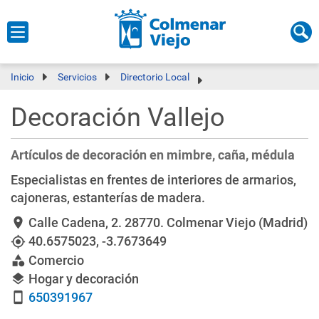
Inicio
Servicios
Directorio Local
Decoración Vallejo
Artículos de decoración en mimbre, caña, médula
Especialistas en frentes de interiores de armarios,
cajoneras, estanterías de madera.
Calle Cadena, 2
. 28770. Colmenar Viejo (Madrid)
location_on
40.6575023
,
-3.7673649
my_location
Comercio
category
Hogar y decoración
layers
650391967
smartphone