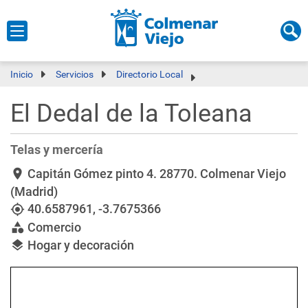
Inicio
Servicios
Directorio Local
El Dedal de la Toleana
Telas y mercería
Capitán Gómez pinto 4
. 28770. Colmenar Viejo
location_on
(Madrid)
40.6587961
,
-3.7675366
my_location
Comercio
category
Hogar y decoración
layers