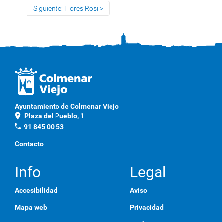
Siguiente: Flores Rosi
Ayuntamiento de Colmenar Viejo
location_on
Plaza del Pueblo, 1
phone
91 845 00 53
Contacto
Info
Legal
Accesibilidad
Aviso
Mapa web
Privacidad