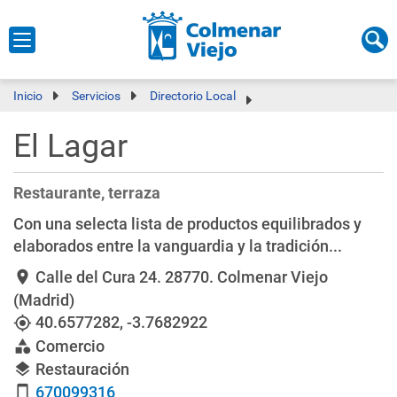
Inicio
Servicios
Directorio Local
El Lagar
Restaurante, terraza
Con una selecta lista de productos equilibrados y
elaborados entre la vanguardia y la tradición...
Calle del Cura 24
. 28770. Colmenar Viejo
location_on
(Madrid)
40.6577282
,
-3.7682922
my_location
Comercio
category
Restauración
layers
670099316
smartphone