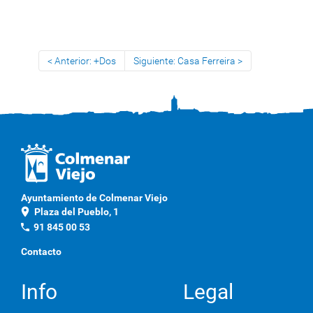
Anterior: +Dos
Siguiente: Casa Ferreira
Ayuntamiento de Colmenar Viejo
location_on
Plaza del Pueblo, 1
phone
91 845 00 53
Contacto
Info
Legal