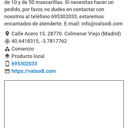
de 10 y de 50 mascarillas. Si necesitas hacer un
pedido, por favor, no dudes en contactar con
nosotros al teléfono 695302033, estaremos
encantados de atenderte. E-mail: info@valsodi.com
Calle Acero 15
. 28770. Colmenar Viejo (Madrid)
location_on
40.6418315
,
-3.7817762
my_location
Comercio
category
Producto local
layers
695302033
smartphone
https://valsodi.com
web