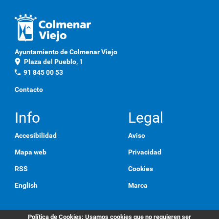
Ayuntamiento de Colmenar Viejo
location_on
Plaza del Pueblo, 1
phone
91 845 00 53
Contacto
Info
Legal
Accesibilidad
Aviso
Mapa web
Privacidad
RSS
Cookies
English
Marca
Política de Cookies
: Usamos cookies que no requieren ser