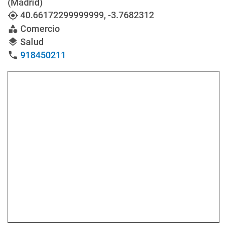
(Madrid)
40.66172299999999
,
-3.7682312
my_location
Comercio
category
Salud
layers
918450211
phone