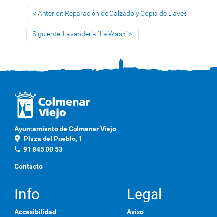
Anterior: Reparación de Calzado y Copia de Llaves
Siguiente: Lavandería "La Wash"
Ayuntamiento de Colmenar Viejo
location_on
Plaza del Pueblo, 1
phone
91 845 00 53
Contacto
Info
Legal
Accesibilidad
Aviso