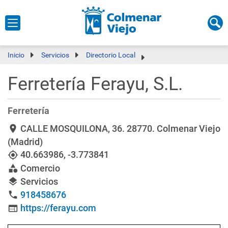
Inicio
Servicios
Directorio Local
Ferretería Ferayu, S.L.
Ferretería
CALLE MOSQUILONA, 36
. 28770. Colmenar Viejo
location_on
(Madrid)
40.663986
,
-3.773841
my_location
Comercio
category
Servicios
layers
918458676
phone
https://ferayu.com
web