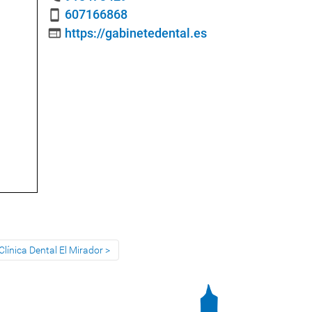
607166868
smartphone
https://gabinetedental.es
web
 Clínica Dental El Mirador