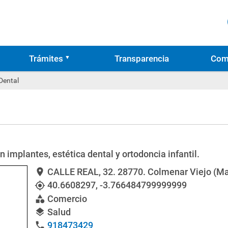
Trámites
Transparencia
Com
Dental
 implantes, estética dental y ortodoncia infantil.
CALLE REAL, 32
. 28770. Colmenar Viejo (Ma
location_on
40.6608297
,
-3.766484799999999
my_location
Comercio
category
Salud
layers
918473429
phone