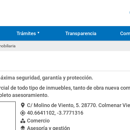
Trámites
Transparencia
Com
obiliaria
áxima seguridad, garantía y protección.
cial de todo tipo de inmuebles, tanto de obra nueva c
pleto asesoramiento.
C/ Molino de Viento, 5
. 28770. Colmenar Vie
location_on
40.6641102
,
-3.7771316
my_location
Comercio
category
Asesoría y gestión
layers