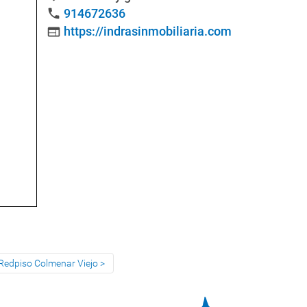
914672636
phone
https://indrasinmobiliaria.com
web
 Redpiso Colmenar Viejo