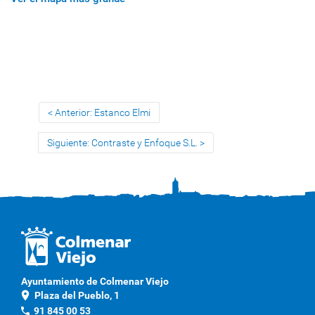
Anterior: Estanco Elmi
Siguiente: Contraste y Enfoque S.L.
Ayuntamiento de Colmenar Viejo
location_on
Plaza del Pueblo, 1
phone
91 845 00 53