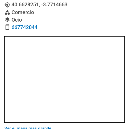
40.6628251
,
-3.7714663
my_location
Comercio
category
Ocio
layers
667742044
smartphone
Ver el mapa más grande