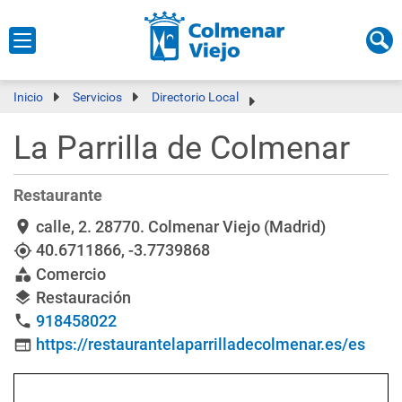
Inicio
Servicios
Directorio Local
La Parrilla de Colmenar
Restaurante
calle, 2
. 28770. Colmenar Viejo (Madrid)
location_on
40.6711866
,
-3.7739868
my_location
Comercio
category
Restauración
layers
918458022
phone
https://restaurantelaparrilladecolmenar.es/es
web