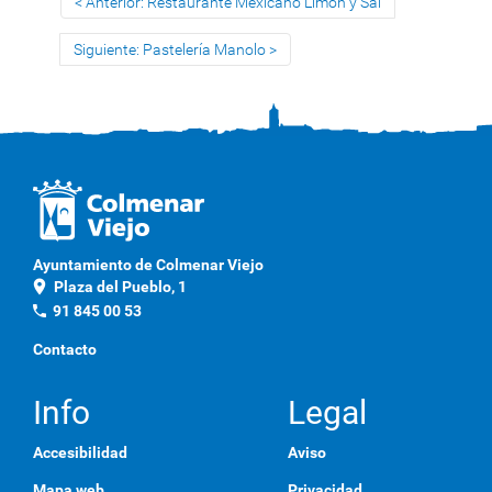
Anterior: Restaurante Mexicano Limón y Sal
Siguiente: Pastelería Manolo
Ayuntamiento de Colmenar Viejo
location_on
Plaza del Pueblo, 1
phone
91 845 00 53
Contacto
Info
Legal
Accesibilidad
Aviso
Mapa web
Privacidad