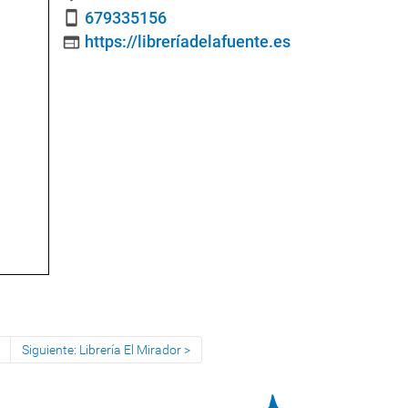
679335156
smartphone
https://libreríadelafuente.es
web
Siguiente: Librería El Mirador