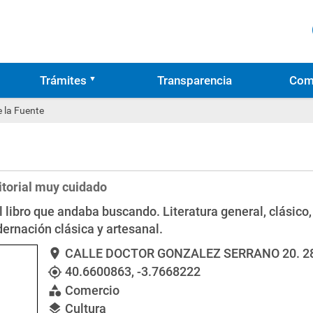
Trámites
Transparencia
Com
e la Fuente
ditorial muy cuidado
 libro que andaba buscando. Literatura general, clásico, 
adernación clásica y artesanal.
CALLE DOCTOR GONZALEZ SERRANO 20
. 
location_on
40.6600863
,
-3.7668222
my_location
Comercio
category
Cultura
layers