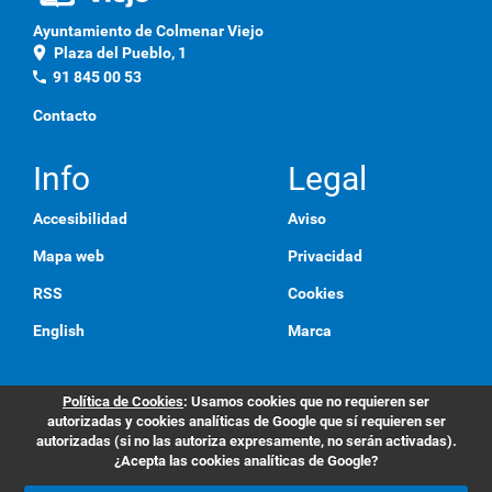
Ayuntamiento de Colmenar Viejo
location_on
Plaza del Pueblo, 1
phone
91 845 00 53
Contacto
Info
Legal
Accesibilidad
Aviso
Mapa web
Privacidad
RSS
Cookies
English
Marca
Política de Cookies
: Usamos cookies que no requieren ser
autorizadas y cookies analíticas de Google que sí requieren ser
autorizadas (si no las autoriza expresamente, no serán activadas).
¿Acepta las cookies analíticas de Google?