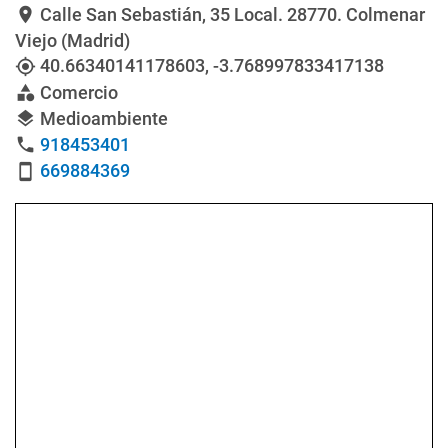
Calle San Sebastián, 35 Local
. 28770. Colmenar
location_on
Viejo (Madrid)
40.66340141178603
,
-3.768997833417138
my_location
Comercio
category
Medioambiente
layers
918453401
phone
669884369
smartphone