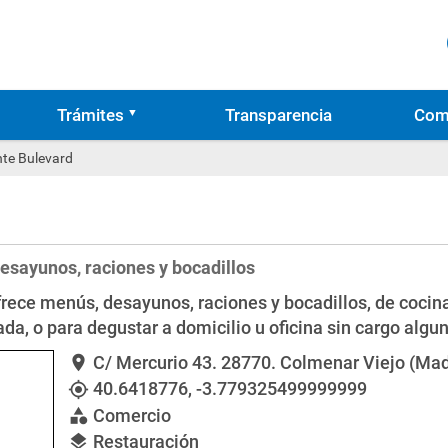
Trámites
Transparencia
Com
te Bulevard
esayunos, raciones y bocadillos
frece menús, desayunos, raciones y bocadillos, de cocin
ada, o para degustar a domicilio u oficina sin cargo algu
C/ Mercurio 43
. 28770. Colmenar Viejo (Mad
location_on
40.6418776
,
-3.779325499999999
my_location
Comercio
category
Restauración
layers