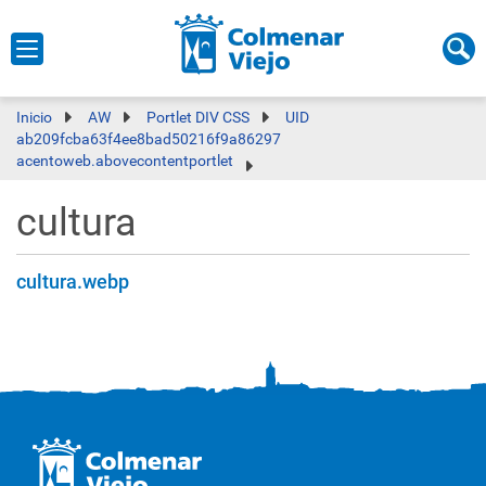
Inicio
AW
Portlet DIV CSS
UID
ab209fcba63f4ee8bad50216f9a86297
acentoweb.abovecontentportlet
cultura
cultura.webp