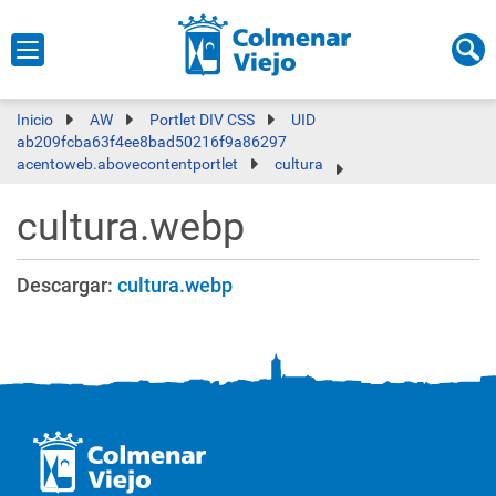
Inicio
AW
Portlet DIV CSS
UID
ab209fcba63f4ee8bad50216f9a86297
acentoweb.abovecontentportlet
cultura
cultura.webp
Descargar:
cultura.webp