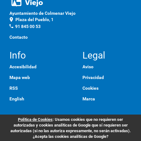
Ayuntamiento de Colmenar Viejo
location_on
Plaza del Pueblo, 1
phone
91 845 00 53
Contacto
Info
Legal
Accesibilidad
Aviso
Mapa web
Privacidad
RSS
Cookies
English
Marca
Política de Cookies
: Usamos cookies que no requieren ser
autorizadas y cookies analíticas de Google que sí requieren ser
autorizadas (si no las autoriza expresamente, no serán activadas).
¿Acepta las cookies analíticas de Google?