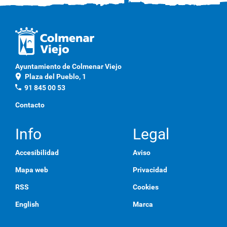
Ayuntamiento de Colmenar Viejo
location_on
Plaza del Pueblo, 1
phone
91 845 00 53
Contacto
Info
Legal
Accesibilidad
Aviso
Mapa web
Privacidad
RSS
Cookies
English
Marca