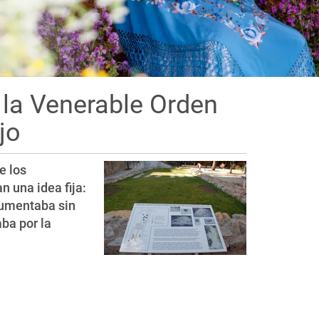
 la Venerable Orden
jo
e los
 una idea fija:
 aumentaba sin
aba por la