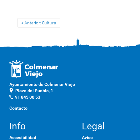
Anterior: Cultura
Ayuntamiento de Colmenar Viejo
location_on
Plaza del Pueblo, 1
phone
91 845 00 53
Contacto
Info
Legal
Accesibilidad
Aviso