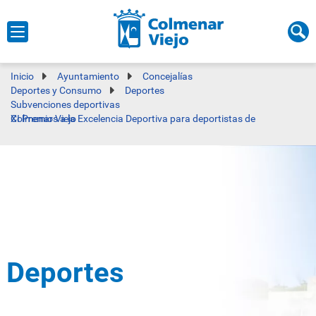
Inicio
Ayuntamiento
Concejalías
Deportes y Consumo
Deportes
Subvenciones deportivas
XI Premios a la Excelencia Deportiva para deportistas de Colmenar Viejo
Deportes