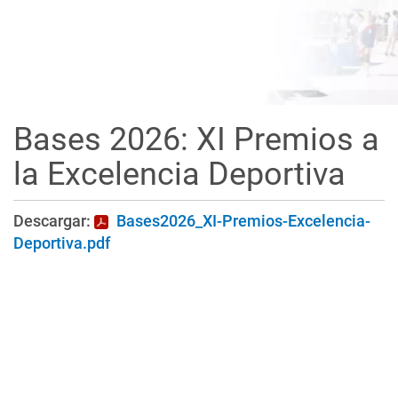
Bases 2026: XI Premios a
la Excelencia Deportiva
Descargar:
Bases2026_XI-Premios-Excelencia-
Deportiva.pdf