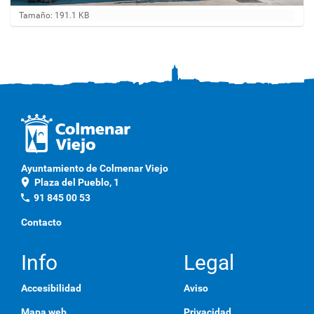
H
Tamaño: 191.1 KB
a
g
a
c
l
i
c
a
q
u
í
p
Ayuntamiento de Colmenar Viejo
a
location_on
Plaza del Pueblo, 1
r
a
phone
91 845 00 53
v
e
Contacto
r
l
a
Info
Legal
i
m
Accesibilidad
Aviso
a
g
Mapa web
Privacidad
e