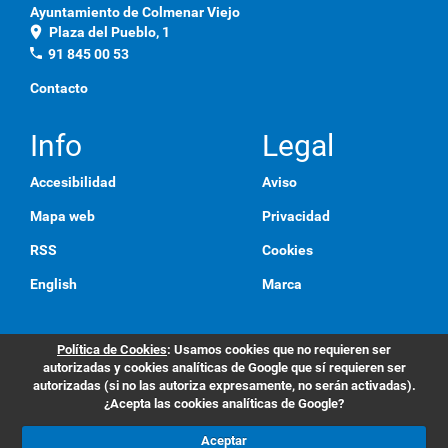
Ayuntamiento de Colmenar Viejo
location_on
Plaza del Pueblo, 1
phone
91 845 00 53
Contacto
Info
Legal
Accesibilidad
Aviso
Mapa web
Privacidad
RSS
Cookies
English
Marca
Política de Cookies
: Usamos cookies que no requieren ser
autorizadas y cookies analíticas de Google que sí requieren ser
autorizadas (si no las autoriza expresamente, no serán activadas).
¿Acepta las cookies analíticas de Google?
Aceptar