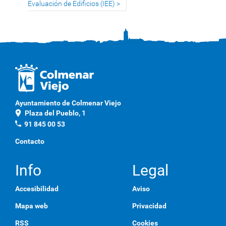
Evaluación de Edificios (IEE)
Ayuntamiento de Colmenar Viejo
location_on
Plaza del Pueblo, 1
phone
91 845 00 53
Contacto
Info
Legal
Accesibilidad
Aviso
Mapa web
Privacidad
RSS
Cookies