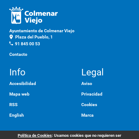
Ayuntamiento de Colmenar Viejo
location_on
Plaza del Pueblo, 1
phone
91 845 00 53
Contacto
Info
Legal
Accesibilidad
Aviso
Mapa web
Privacidad
RSS
Cookies
English
Marca
Política de Cookies
: Usamos cookies que no requieren ser