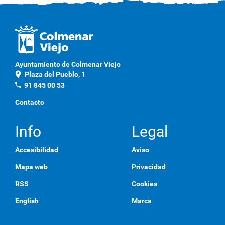
Ayuntamiento de Colmenar Viejo
location_on
Plaza del Pueblo, 1
phone
91 845 00 53
Contacto
Info
Legal
Accesibilidad
Aviso
Mapa web
Privacidad
RSS
Cookies
English
Marca