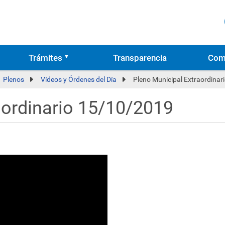
Trámites
Transparencia
Com
Plenos
Vídeos y Órdenes del Día
Pleno Municipal Extraordina
aordinario 15/10/2019