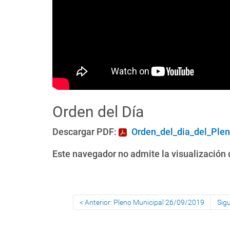
Orden del Día
Descargar PDF:
Orden_del_dia_del_Plen
Este navegador no admite la visualización d
Anterior: Pleno Municipal 26/09/2019
Sig