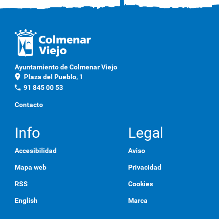
Ayuntamiento de Colmenar Viejo
location_on
Plaza del Pueblo, 1
phone
91 845 00 53
Contacto
Info
Legal
Accesibilidad
Aviso
Mapa web
Privacidad
RSS
Cookies
English
Marca