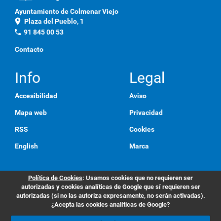
Ayuntamiento de Colmenar Viejo
location_on
Plaza del Pueblo, 1
phone
91 845 00 53
Contacto
Info
Legal
Accesibilidad
Aviso
Mapa web
Privacidad
RSS
Cookies
English
Marca
Política de Cookies
: Usamos cookies que no requieren ser
autorizadas y cookies analíticas de Google que sí requieren ser
autorizadas (si no las autoriza expresamente, no serán activadas).
¿Acepta las cookies analíticas de Google?