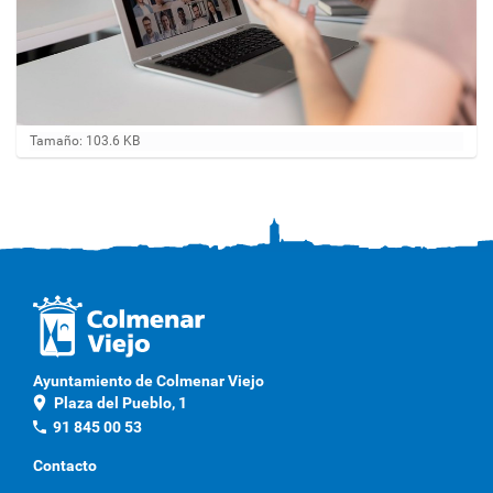
H
Tamaño: 103.6 KB
a
g
a
c
l
i
c
a
q
u
í
p
Ayuntamiento de Colmenar Viejo
a
location_on
Plaza del Pueblo, 1
r
a
phone
91 845 00 53
v
e
Contacto
r